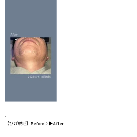
.
【ひげ脱毛】Before▷▶After