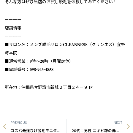
そんな方はぜひ当店のお試し脱毛を体験してみてください！
ーーーー
店舗情報
ーーーー
■サロン名：メンズ脱毛サロン𝐂𝐋𝐄𝐀𝐍𝐍𝐄𝐒𝐒（クリンネス）宜野
湾本院
■通常営業：𝟗時～𝟐𝟎時（月曜定休）
■電話番号：𝟎𝟗𝟖-𝟗𝟒𝟑-𝟒𝟖𝟓𝟖
所在地：沖縄県宜野湾市新城２丁目２４ー９ 1F
PREVIOUS
NEXT
コスパ最強ひげ脱毛モニター募集|沖縄メンズ脱毛
20代：男性 ニキビ跡の赤み改善|沖縄メンズ脱毛