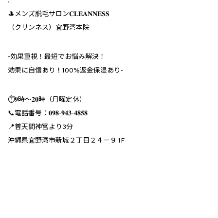
.
🎩メンズ脱毛サロン𝐂𝐋𝐄𝐀𝐍𝐍𝐄𝐒𝐒
（クリンネス）宜野湾本院
︎-効果重視！最短でお悩み解決！
効果に自信あり！100%返金保湿あり-
⏱𝟗時～𝟐𝟎時（月曜定休）
📞電話番号：𝟎𝟗𝟖-𝟗𝟒𝟑-𝟒𝟖𝟓𝟖
📍普天間神宮より3分
沖縄県宜野湾市新城２丁目２４ー９ 1F