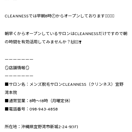
CLEANNESSでは早朝8時🕗からオープンしております💁🏻‍♀️✨
朝早くからオープンしているサロンはCLEANNESSだけですので朝
の時間を有効活用してみませんか？🙌🏻❣️
ーーーーーーー
🪞店舗情報🪞
ーーーーーーー
■サロン名：メンズ脱毛サロンCLEANNESS（クリンネス）宜野
湾本院
■通常営業：8時～18時（月曜定休）
■電話番号：098-943-4858
所在地：沖縄県宜野湾市新城2-24-9(1F)