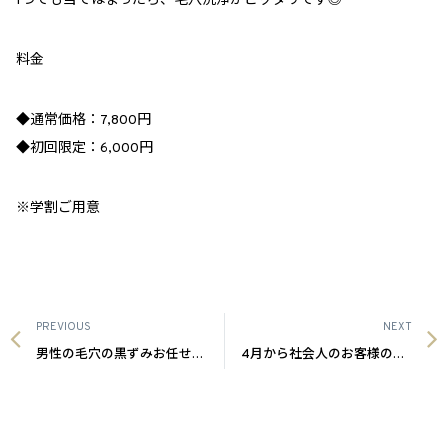
1
つでも当てはまったら、毛穴洗浄がピッタリです◎
料金
◆通常価格：
7,800
円
◆初回限定：
6,000
円
※学割ご用意
PREVIOUS
NEXT
男性の毛穴の黒ずみお任せください！沖縄メンズ脱毛
4月から社会人のお客様の感想|沖縄メンズ脱毛