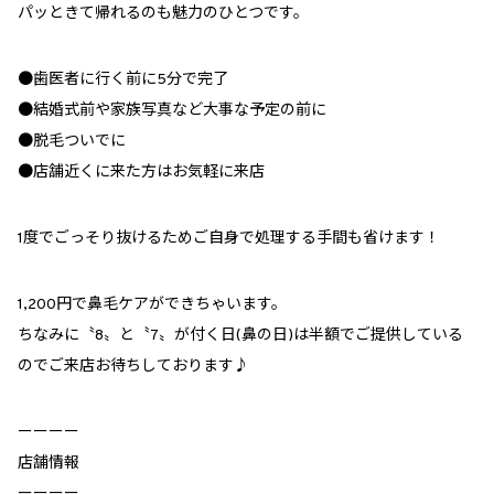
パッときて帰れるのも魅力のひとつです。
●歯医者に行く前に5分で完了
●結婚式前や家族写真など大事な予定の前に
●脱毛ついでに
●店舗近くに来た方はお気軽に来店
1度でごっそり抜けるためご自身で処理する手間も省けます！
1,200円で鼻毛ケアができちゃいます。
ちなみに〝8〟と〝7〟が付く日(鼻の日)は半額でご提供している
のでご来店お待ちしております♪
ーーーー
店舗情報