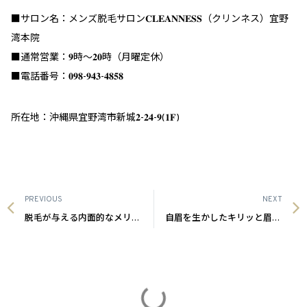
ーーーー
■サロン名：メンズ脱毛サロン𝐂𝐋𝐄𝐀𝐍𝐍𝐄𝐒𝐒（クリンネス）宜野
湾本院
■通常営業：𝟗時～𝟐𝟎時（月曜定休）
■電話番号：𝟎𝟗𝟖-𝟗𝟒𝟑-𝟒𝟖𝟓𝟖
所在地：沖縄県宜野湾市新城𝟐-𝟐𝟒-𝟗(𝟏𝐅)
PREVIOUS
NEXT
脱毛が与える内面的なメリット|沖縄メンズ脱毛
自眉を生かしたキリッと眉毛|沖縄メンズ脱毛