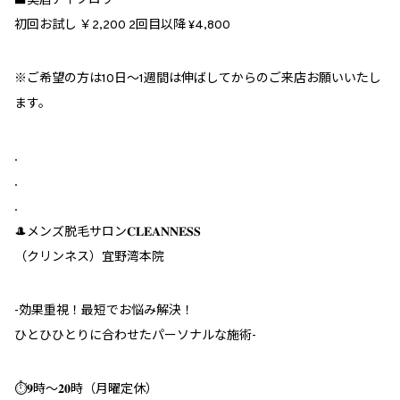
■美眉アイブロウ
初回お試し ￥2,200 2回目以降 ¥4,800
※ご希望の方は10日〜1週間は伸ばしてからのご来店お願いいたし
ます。
.
.
.
🎩メンズ脱毛サロン𝐂𝐋𝐄𝐀𝐍𝐍𝐄𝐒𝐒
（クリンネス）宜野湾本院
︎-効果重視！最短でお悩み解決！
ひとひひとりに合わせたパーソナルな施術-
⏱𝟗時～𝟐𝟎時（月曜定休）