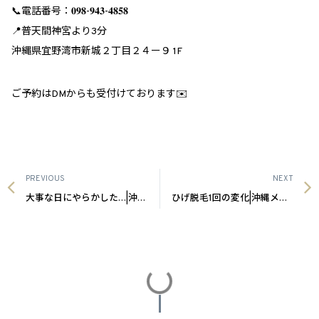
📞電話番号：𝟎𝟗𝟖-𝟗𝟒𝟑-𝟒𝟖𝟓𝟖
📍普天間神宮より3分
沖縄県宜野湾市新城２丁目２４ー９ 1F
ご予約はDMからも受付けております✉️
PREVIOUS
NEXT
大事な日にやらかした…|沖縄メンズ脱毛
ひげ脱毛1回の変化|沖縄メンズ脱毛
投稿をさらに読み込む