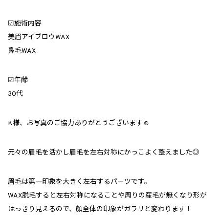
︎︎︎︎︎︎☑︎施術内容
美眉アイブロウWAX
鼻毛WAX
☑︎年齢
30代
K様、お写真のご協力ありがとうございます☺️
元々の眉毛を活かし眉毛を左右対称にかっこよく整えました◎
眉毛は第一印象を大きく左右するパーツです。
WAX脱毛すると左右対称になることや周りの産毛が無くなり形が
はっきり見えるので、顔全体の印象がガラリと変わります！