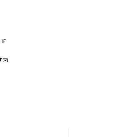
1F
✉️