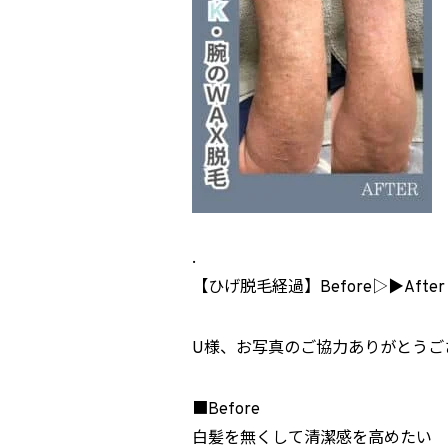
.
【ひげ脱毛経過】Before▷▶After
U様、お写真のご協力ありがとうご
■Before
白髪を無くして清潔感を高めたい