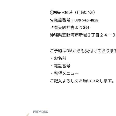
⏱𝟗時～𝟐𝟎時（月曜定休）
📞電話番号：𝟎𝟗𝟖-𝟗𝟒𝟑-𝟒𝟖𝟓𝟖
📍普天間神宮より3分
沖縄県宜野湾市新城２丁目２４ー９ 
ご予約はDMからも受付けております
・お名前
・電話番号
・希望メニュー
ご記入よろしくお願いいたします。
PREVIOUS