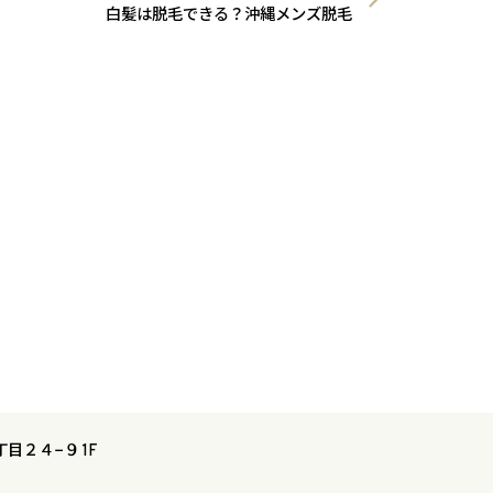
白髪は脱毛できる？沖縄メンズ脱毛
丁目２４−９ 1F