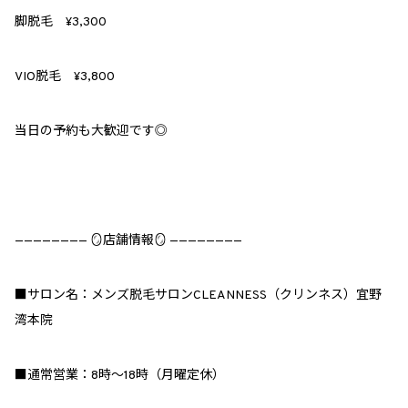
脚脱毛 ¥3,300
VIO脱毛 ¥3,800
当日の予約も大歓迎です◎
———————— 🪞店舗情報🪞 ————————
■サロン名：メンズ脱毛サロンCLEANNESS（クリンネス）宜野
湾本院
■通常営業：8時～18時（月曜定休）