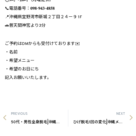
⏱𝟗時～𝟐𝟎時（月曜定休）
📞電話番号：𝟎𝟗𝟖-𝟗𝟒𝟑-𝟒𝟖𝟓𝟖
📍沖縄県宜野湾市新城２丁目２４ー９ 1F
🚗普天間神宮より3分
ご予約はDMからも受付けております✉️
・名前
・希望メニュー
・希望のお日にち
記入お願いいたします。
PREVIOUS
NEXT
50代・男性全身脱毛|沖縄メンズ脱毛
ひげ脱毛1回の変化|沖縄メンズ脱毛