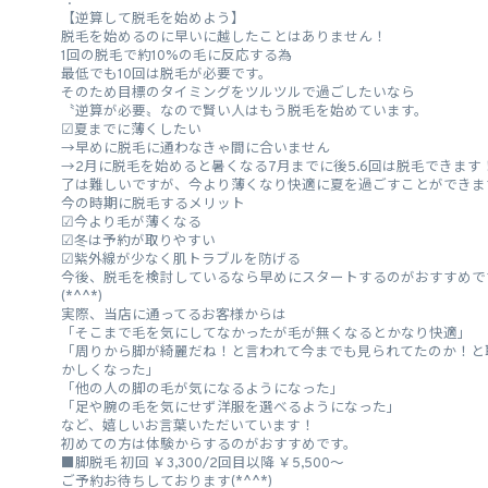
.
【逆算して脱毛を始めよう】
脱毛を始めるのに早いに越したことはありません！
1回の脱毛で約10%の毛に反応する為
最低でも10回は脱毛が必要です。
そのため目標のタイミングをツルツルで過ごしたいなら
〝逆算が必要〟なので賢い人はもう脱毛を始めています。
︎︎︎︎︎︎☑︎夏までに薄くしたい
→早めに脱毛に通わなきゃ間に合いません
→2月に脱毛を始めると暑くなる7月までに後5.6回は脱毛できます
了は難しいですが、今より薄くなり快適に夏を過ごすことができま
今の時期に脱毛するメリット
︎︎︎︎︎︎☑︎今より毛が薄くなる
︎︎︎︎︎︎☑︎冬は予約が取りやすい
︎︎︎︎︎︎☑︎紫外線が少なく肌トラブルを防げる
今後、脱毛を検討しているなら早めにスタートするのがおすすめで
(*^^*)
実際、当店に通ってるお客様からは
「そこまで毛を気にしてなかったが毛が無くなるとかなり快適」
「周りから脚が綺麗だね！と言われて今までも見られてたのか！と
かしくなった」
「他の人の脚の毛が気になるようになった」
「足や腕の毛を気にせず洋服を選べるようになった」
など、嬉しいお言葉いただいています！
初めての方は体験からするのがおすすめです。
■脚脱毛 初回 ￥3,300/2回目以降 ￥5,500〜
ご予約お待ちしております(*^^*)