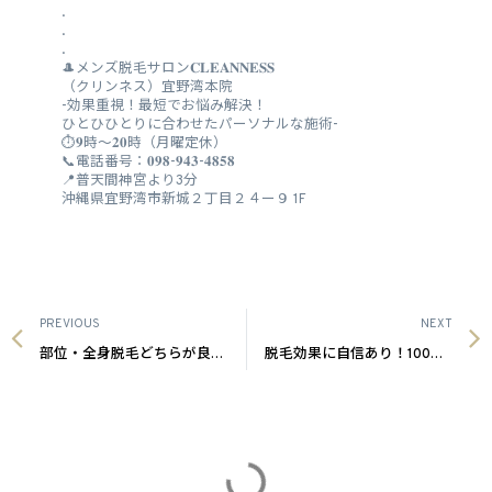
.
.
.
🎩メンズ脱毛サロン𝐂𝐋𝐄𝐀𝐍𝐍𝐄𝐒𝐒
（クリンネス）宜野湾本院
︎-効果重視！最短でお悩み解決！
ひとひひとりに合わせたパーソナルな施術-
⏱𝟗時～𝟐𝟎時（月曜定休）
📞電話番号：𝟎𝟗𝟖-𝟗𝟒𝟑-𝟒𝟖𝟓𝟖
📍普天間神宮より3分
沖縄県宜野湾市新城２丁目２４ー９ 1F
PREVIOUS
NEXT
部位・全身脱毛どちらが良い？沖縄メンズ脱毛
脱毛効果に自信あり！100%返金保証あり｜沖縄のメンズ脱毛CLEANNESS