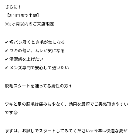
さらに！
【
3
回目まで半額】
※
3
ヶ月以内のご来店限定
✔
短パン履くとき毛が気になる
✔
ワキの匂い、ムレが気になる
✔
清潔感を上げたい
✔
メンズ専門で安心して通いたい
脱毛スタートを迷ってる男性の方
👨
ワキと足の脱毛は痛みも少なく、効果を最短でご実感頂きやすい
です
😄
まずは、お試しでスタートしてみてください
✨
今年は快適な夏が