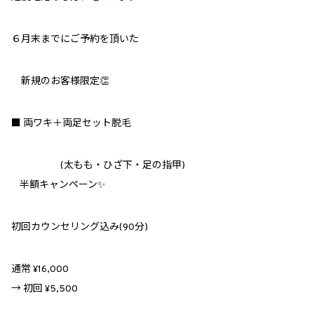
６月末までにご予約を頂いた
新規のお客様限定
👏
■
両ワキ＋両足セット脱毛
(
太もも・ひざ下・足の指甲
)
半額キャンペーン
✨
初回カウンセリング込み
(90
分
)
通常
¥16,000
→
初回
¥5,500