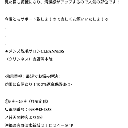
見た目も綺麗になり、清潔感がアップするので人気の部位です！
今後ともサポート致しますので宜しくお願いいたします☺️
.
.
.
🎩メンズ脱毛サロン𝐂𝐋𝐄𝐀𝐍𝐍𝐄𝐒𝐒
（クリンネス）宜野湾本院
︎-効果重視！最短でお悩み解決！
効果に自信あり！100%返金保湿あり-
⏱𝟗時～𝟐𝟎時（月曜定休）
📞電話番号：𝟎𝟗𝟖-𝟗𝟒𝟑-𝟒𝟖𝟓𝟖
📍普天間神宮より3分
沖縄県宜野湾市新城２丁目２４ー９ 1F