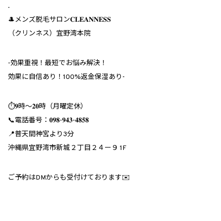
.
🎩メンズ脱毛サロン𝐂𝐋𝐄𝐀𝐍𝐍𝐄𝐒𝐒
（クリンネス）宜野湾本院
︎-効果重視！最短でお悩み解決！
効果に自信あり！100%返金保湿あり-
⏱𝟗時～𝟐𝟎時（月曜定休）
📞電話番号：𝟎𝟗𝟖-𝟗𝟒𝟑-𝟒𝟖𝟓𝟖
📍普天間神宮より3分
沖縄県宜野湾市新城２丁目２４ー９ 1F
ご予約はDMからも受付けております✉️