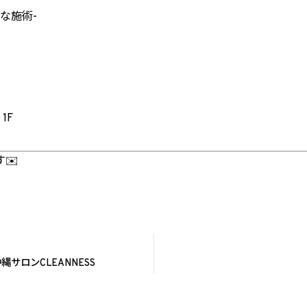
な施術-
1F
✉️
ロンCLEANNESS