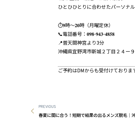
ひとひひとりに合わせたパーソナル
⏱𝟗時～𝟐𝟎時（月曜定休）
📞電話番号：𝟎𝟗𝟖-𝟗𝟒𝟑-𝟒𝟖𝟓𝟖
📍普天間神宮より3分
沖縄県宜野湾市新城２丁目２４ー９ 
ご予約はDMからも受付けております
PREVIOUS
春夏に間に合う！短期で結果の出るメンズ脱毛｜沖縄サ