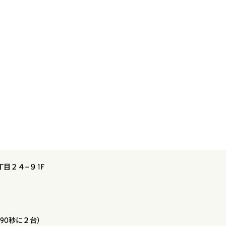
丁目２４−９ 1F
90秒に２台）