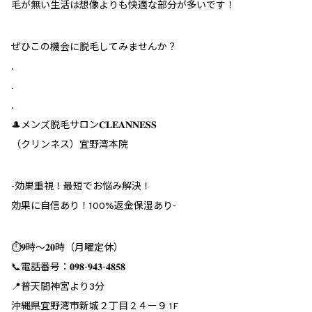
毛が無い生活は想像よりも快適な部分が多いです！
ぜひこの機会に脱毛してみませんか？
.
.
.
🎩メンズ脱毛サロン𝐂𝐋𝐄𝐀𝐍𝐍𝐄𝐒𝐒
（クリンネス）宜野湾本院
︎-効果重視！最短でお悩み解決！
効果に自信あり！100%返金保湿あり-
⏱𝟗時～𝟐𝟎時（月曜定休）
📞電話番号：𝟎𝟗𝟖-𝟗𝟒𝟑-𝟒𝟖𝟓𝟖
📍普天間神宮より3分
沖縄県宜野湾市新城２丁目２４ー９ 1F